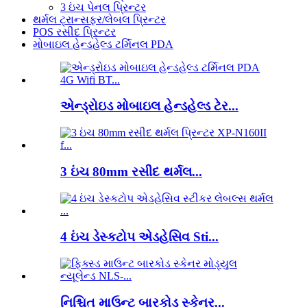
3 ઇંચ પેનલ પ્રિન્ટર
થર્મલ ટ્રાન્સફર/લેબલ પ્રિન્ટર
POS રસીદ પ્રિન્ટર
મોબાઇલ હેન્ડહેલ્ડ ટર્મિનલ PDA
એન્ડ્રોઇડ મોબાઇલ હેન્ડહેલ્ડ ટેર...
3 ઇંચ 80mm રસીદ થર્મલ...
4 ઇંચ ડેસ્કટોપ એડહેસિવ Sti...
નિશ્ચિત માઉન્ટ બારકોડ સ્કેનર...