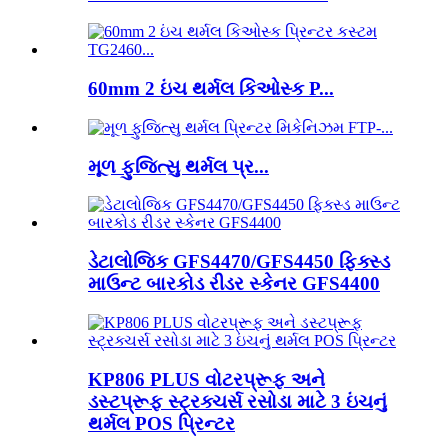
60mm 2 ઇંચ થર્મલ કિઓસ્ક P...
મૂળ ફુજિત્સુ થર્મલ પ્ર...
ડેટાલોજિક GFS4470/GFS4450 ફિક્સ્ડ
માઉન્ટ બારકોડ રીડર સ્કેનર GFS4400
KP806 PLUS વોટરપ્રૂફ અને
ડસ્ટપ્રૂફ સ્ટ્રક્ચર્સ રસોડા માટે 3 ઇંચનું
થર્મલ POS પ્રિન્ટર