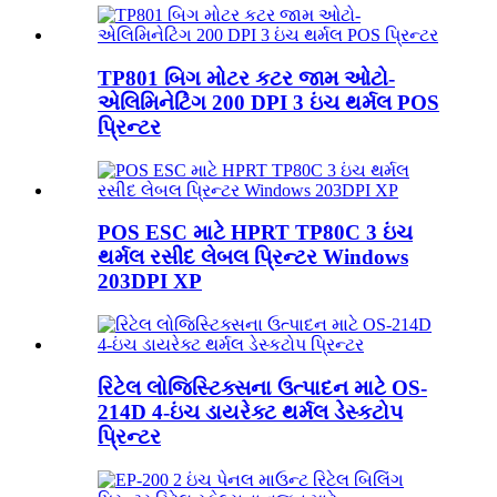
TP801 બિગ મોટર કટર જામ ઓટો-
એલિમિનેટિંગ 200 DPI 3 ઇંચ થર્મલ POS
પ્રિન્ટર
POS ESC માટે HPRT TP80C 3 ઇંચ
થર્મલ રસીદ લેબલ પ્રિન્ટર Windows
203DPI XP
રિટેલ લોજિસ્ટિક્સના ઉત્પાદન માટે OS-
214D 4-ઇંચ ડાયરેક્ટ થર્મલ ડેસ્કટોપ
પ્રિન્ટર