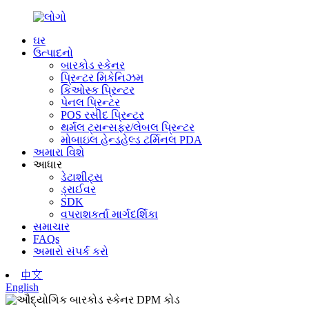
ઘર
ઉત્પાદનો
બારકોડ સ્કેનર
પ્રિન્ટર મિકેનિઝમ
કિઓસ્ક પ્રિન્ટર
પેનલ પ્રિન્ટર
POS રસીદ પ્રિન્ટર
થર્મલ ટ્રાન્સફર/લેબલ પ્રિન્ટર
મોબાઇલ હેન્ડહેલ્ડ ટર્મિનલ PDA
અમારા વિશે
આધાર
ડેટાશીટ્સ
ડ્રાઈવર
SDK
વપરાશકર્તા માર્ગદર્શિકા
સમાચાર
FAQs
અમારો સંપર્ક કરો
中文
English