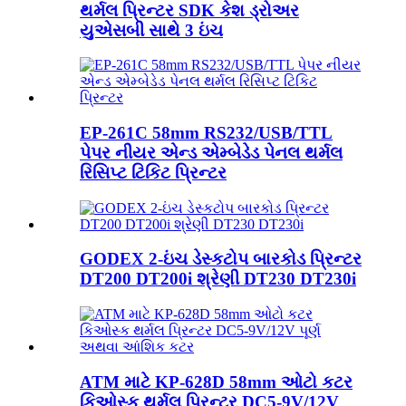
થર્મલ પ્રિન્ટર SDK કેશ ડ્રોઅર
યુએસબી સાથે 3 ઇંચ
EP-261C 58mm RS232/USB/TTL
પેપર નીયર એન્ડ એમ્બેડેડ પેનલ થર્મલ
રિસિપ્ટ ટિકિટ પ્રિન્ટર
GODEX 2-ઇંચ ડેસ્કટોપ બારકોડ પ્રિન્ટર
DT200 DT200i શ્રેણી DT230 DT230i
ATM માટે KP-628D 58mm ઓટો કટર
કિઓસ્ક થર્મલ પ્રિન્ટર DC5-9V/12V