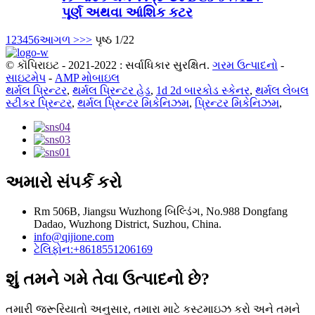
પૂર્ણ અથવા આંશિક કટર
1
2
3
4
5
6
આગળ >
>>
પૃષ્ઠ 1/22
© કૉપિરાઇટ - 2021-2022 : સર્વાધિકાર સુરક્ષિત.
ગરમ ઉત્પાદનો
-
સાઇટમેપ
-
AMP મોબાઇલ
થર્મલ પ્રિન્ટર
,
થર્મલ પ્રિન્ટર હેડ
,
1d 2d બારકોડ સ્કેનર
,
થર્મલ લેબલ
સ્ટીકર પ્રિન્ટર
,
થર્મલ પ્રિન્ટર મિકેનિઝમ
,
પ્રિન્ટર મિકેનિઝમ
,
અમારો સંપર્ક કરો
Rm 506B, Jiangsu Wuzhong બિલ્ડિંગ, No.988 Dongfang
Dadao, Wuzhong District, Suzhou, China.
info@qijione.com
ટેલિફોન:+8618551206169
શું તમને ગમે તેવા ઉત્પાદનો છે?
તમારી જરૂરિયાતો અનુસાર, તમારા માટે કસ્ટમાઇઝ કરો અને તમને