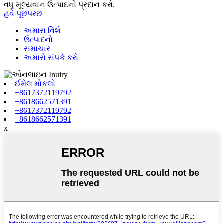
વધુ મૂલ્યવાન ઉત્પાદનો પ્રદાન કરો.
હવે પૂછપરછ
અમારા વિશે
ઉત્પાદનો
સમાચાર
અમારો સંપર્ક કરો
ઈમેલ મોકલો
+8617372119792
+8618662571391
+8617372119792
+8618662571391
x