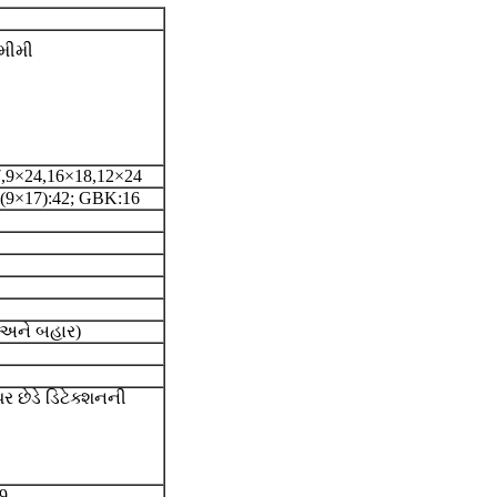
 મીમી
,9×24,16×18,12×24
B(9×17):42; GBK:16
ર અને બહાર)
ર છેડે ડિટેક્શનની
9,