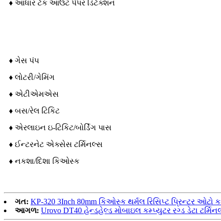
♦ આધાર ટેક આઉટ પેપર ડિટેક્શન
અરજી
♦ ગેસ પંપ
♦ લોટરી/ગેમિંગ
♦ એટીએમએસ
♦ બસ/રેલ ટિકિટ
♦ એરલાઇન ઇ-ટિકિટ/બોર્ડિંગ પાસ
♦ ઈન્ટરનેટ એક્સેસ ટર્મિનલ્સ
♦ નકશા/દિશા કિઓસ્ક
ગત:
KP-320 3Inch 80mm કિઓસ્ક થર્મલ રિસિપ્ટ પ્રિન્ટર ઓટો
આગળ:
Urovo DT40 હેન્ડહેલ્ડ મોબાઇલ કમ્પ્યુટર રગ્ડ ડેટા ટર્મ