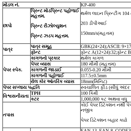
મોડલ નં.
KP-400
પ્રિન્ટ મોડ
પ્રિન્ટ પહોળાઈ
થર્મલ લાઇન પ્રિન્ટીંગ 104
મહત્તમ.
203 ડીપીઆઈ
છાપો
પ્રિન્ટ રીઝોલ્યુશન
150mm/s(મહત્તમ)
પ્રિન્ટ ઝડપ મહત્તમ.
પાત્ર સમૂહ
GBK(24×24);ASCII: 9×17
પાત્ર
ફોન્ટ
ફોન્ટ A(12×24):32;ફોન્ટ 
કાગળનો પ્રકાર
થર્મલ કાગળ
પેપર વ્યાસ
180 મીમી (મહત્તમ)
પેપર સ્પેક.
કાગળની જાડાઈ
0.055-0.20 મીમી
કાગળની પહોળાઈ
117.5±0.5mm
રોલ કોર આંતરિક વ્યાસ
18mm(મિનિટ)
પેપર સપ્લાય પદ્ધતિ
સ્વચાલિત ફીડ (સીધું અંદ
TPH
100 કિમી
વિશ્વસનીયતા
કટર
1,000,000 કટ અથવા વધુ
કોઈ પેપર ડિટેક્શન નથી પેપ
નજીક
તપાસ
પેપર ડિટેક્શન બહાર કાઢો
EAN-13, EAN-8, CODE3