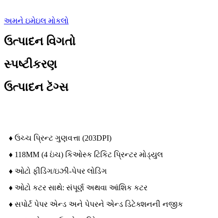
અમને ઇમેઇલ મોકલો
ઉત્પાદન વિગતો
સ્પષ્ટીકરણ
ઉત્પાદન ટૅગ્સ
લક્ષણો
♦ ઉચ્ચ પ્રિન્ટ ગુણવત્તા (203DPI)
♦ 118MM (4 ઇંચ) કિઓસ્ક ટિકિટ પ્રિન્ટર મોડ્યુલ
♦ ઓટો ફીડિંગ/ઇઝી-પેપર લોડિંગ
♦ ઓટો કટર સાથે: સંપૂર્ણ અથવા આંશિક કટર
♦ સપોર્ટ પેપર એન્ડ અને પેપરને એન્ડ ડિટેક્શનની નજીક