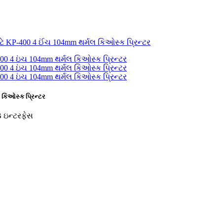
 કિઓસ્ક પ્રિન્ટર
 ઇન્ટરફેસ