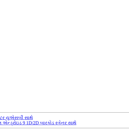
 કટર યુએસબી સાથે
િનલ એન્ડ્રોઇડ 9 1D/2D બારકોડ સ્કેનર સાથે