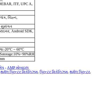
EBAR, ITF, UPC A,
ાંક, ચિહ્ન,
 સુસંગત
્રાઇવર, Android SDK,
જ:-20°C ~ 60°C
storage:10%~90%RH
)mm
મેપ
-
AMP મોબાઇલ
,
થર્મલ પ્રિન્ટર મિકેનિઝમ
,
પ્રિન્ટર મિકેનિઝમ
,
થર્મલ પ્રિન્ટર
,