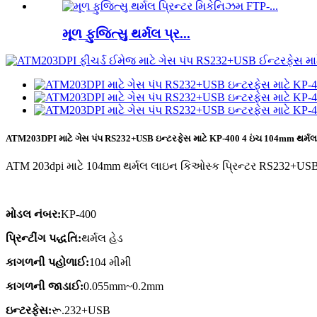
મૂળ ફુજિત્સુ થર્મલ પ્ર...
ATM203DPI માટે ગેસ પંપ RS232+USB ઇન્ટરફેસ માટે KP-400 4 ઇંચ 104mm થર્મલ
ATM 203dpi માટે 104mm થર્મલ લાઇન કિઓસ્ક પ્રિન્ટર RS232+USB
મોડલ નંબર:
KP-400
પ્રિન્ટીંગ પદ્ધતિ:
થર્મલ હેડ
કાગળની પહોળાઈ:
104 મીમી
કાગળની જાડાઈ:
0.055mm~0.2mm
ઇન્ટરફેસ:
રૂ.232+USB