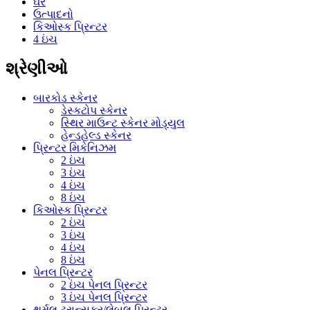
ઘર
ઉત્પાદનો
કિઓસ્ક પ્રિન્ટર
4 ઇંચ
શ્રેણીઓ
બારકોડ સ્કેનર
ડેસ્કટોપ સ્કેનર
સ્થિર માઉન્ટ સ્કેનર મોડ્યુલ
હેન્ડહેલ્ડ સ્કેનર
પ્રિન્ટર મિકેનિઝમ
2 ઇંચ
3 ઇંચ
4 ઇંચ
8 ઇંચ
કિઓસ્ક પ્રિન્ટર
2 ઇંચ
3 ઇંચ
4 ઇંચ
8 ઇંચ
પેનલ પ્રિન્ટર
2 ઇંચ પેનલ પ્રિન્ટર
3 ઇંચ પેનલ પ્રિન્ટર
થર્મલ ટ્રાન્સફર/લેબલ પ્રિન્ટર