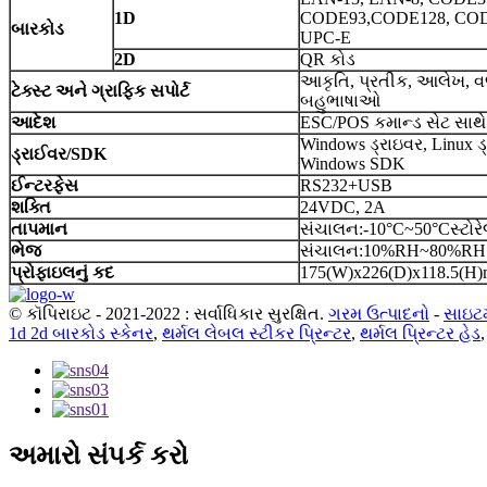
1D
CODE93,CODE128, COD
બારકોડ
UPC-E
2D
QR કોડ
આકૃતિ, પ્રતીક, આલેખ, વળ
ટેક્સ્ટ અને ગ્રાફિક સપોર્ટ
બહુભાષાઓ
આદેશ
ESC/POS કમાન્ડ સેટ સાથે
Windows ડ્રાઇવર, Linux ડ
ડ્રાઈવર/SDK
Windows SDK
ઈન્ટરફેસ
RS232+USB
શક્તિ
24VDC, 2A
તાપમાન
સંચાલન:-10°C~50°Cસ્ટોરે
ભેજ
સંચાલન:10%RH~80%RHS
પ્રોફાઇલનું કદ
175(W)x226(D)x118.5(H
© કૉપિરાઇટ - 2021-2022 : સર્વાધિકાર સુરક્ષિત.
ગરમ ઉત્પાદનો
-
સાઇટ
1d 2d બારકોડ સ્કેનર
,
થર્મલ લેબલ સ્ટીકર પ્રિન્ટર
,
થર્મલ પ્રિન્ટર હેડ
અમારો સંપર્ક કરો