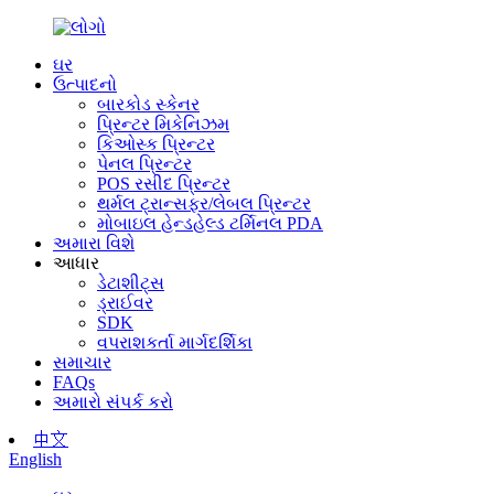
ઘર
ઉત્પાદનો
બારકોડ સ્કેનર
પ્રિન્ટર મિકેનિઝમ
કિઓસ્ક પ્રિન્ટર
પેનલ પ્રિન્ટર
POS રસીદ પ્રિન્ટર
થર્મલ ટ્રાન્સફર/લેબલ પ્રિન્ટર
મોબાઇલ હેન્ડહેલ્ડ ટર્મિનલ PDA
અમારા વિશે
આધાર
ડેટાશીટ્સ
ડ્રાઈવર
SDK
વપરાશકર્તા માર્ગદર્શિકા
સમાચાર
FAQs
અમારો સંપર્ક કરો
中文
English